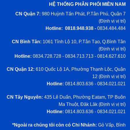
HỆ THỐNG PHÂN PHỐI MIỀN NAM
CN Quận 7:
980 Huỳnh Tấn Phát, P.Tân Phú, Quận 7
(
Định vị vị trí
)
Hotline: 0818.948.938 -
0834.484.484
CN Bình Tân:
1061 Tỉnh Lộ 10, P.Tân Tạo, Q.Bình Tân
(
Định vị vị trí
)
Hotline:
0834.728.728 - 0834.713.713 - 0814.627.610
CN Quận 12:
610 Quốc Lộ 1A, Phường Thạnh Lộc, Quận
12 (
Định vị vị trí
)
Hotline:
0814.803.636 - 0834.021.021
CN Tây Nguyên:
435 Lê Duẩn, Phường Eatam, TP Buôn
Ma Thuột, Đăk Lăk (
Định vị vị trí
)
Hotline:
0814.803.636 - 0834.021.021
*Ngoài ra chúng tôi còn có Chi Nhánh:
Gò Vấp, Bình