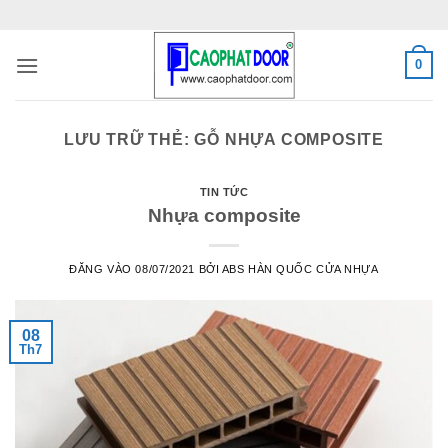
Bỏ
qua
nội
0
dung
LƯU TRỮ THẺ:
GỖ NHỰA COMPOSITE
TIN TỨC
Nhựa composite
ĐĂNG VÀO
08/07/2021
BỞI
ABS HÀN QUỐC CỬA NHỰA
08
Th7