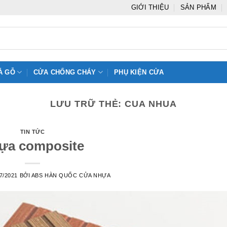
GIỚI THIỆU
SẢN PHẨM
Ả GỖ
CỬA CHỐNG CHÁY
PHỤ KIỆN CỬA
LƯU TRỮ THẺ:
CUA NHUA
TIN TỨC
ựa composite
7/2021
BỞI
ABS HÀN QUỐC CỬA NHỰA