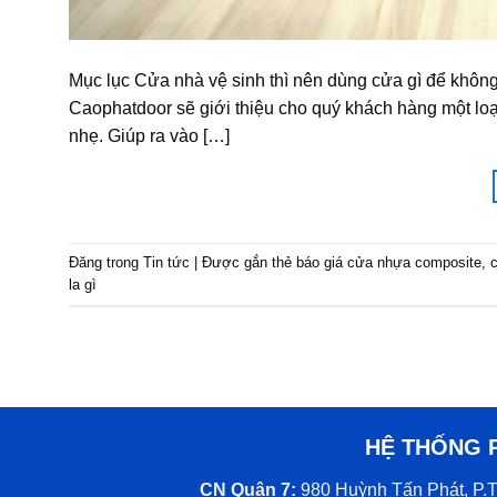
Mục lục Cửa nhà vệ sinh thì nên dùng cửa gì để không
Caophatdoor sẽ giới thiệu cho quý khách hàng một lo
nhẹ. Giúp ra vào […]
Đăng trong
Tin tức
|
Được gắn thẻ
báo giá cửa nhựa composite
,
la gì
HỆ THỐNG 
CN Quận 7:
980 Huỳnh Tấn Phát, P.T