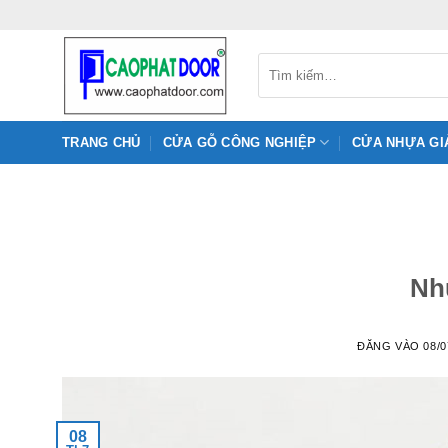
Bỏ
qua
nội
Tìm
kiếm:
dung
TRANG CHỦ
CỬA GỖ CÔNG NGHIỆP
CỬA NHỰA GI
Nh
ĐĂNG VÀO
08/0
08