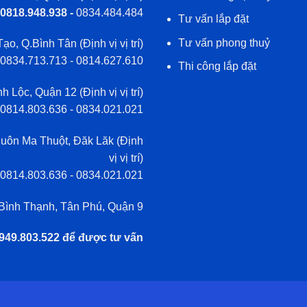
 0818.948.938 -
0834.484.484
Tư vấn lắp đặt
Tư vấn phong thuỷ
Tạo, Q.Bình Tân (
Định vị vị trí
)
 0834.713.713 - 0814.627.610
Thi công lắp đặt
h Lộc, Quận 12 (
Định vị vị trí
)
0814.803.636 - 0834.021.021
ôn Ma Thuột, Đăk Lăk (
Định
vị vị trí
)
0814.803.636 - 0834.021.021
Bình Thạnh, Tân Phú, Quận 9
 0949.803.522 để được tư vấn