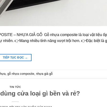
E – NHỰA GIẢ GỖ Gỗ nhựa composite là loại vật liệu ốp
nhiên. 👉Mang nhiều tính năng vượt trội hơn. 👉Đặc biệt là g
TIẾP TỤC ĐỌC
→
nhựa
,
gỗ nhựa composite
,
nhựa giả gỗ
TIN TỨC
dùng cửa loại gì bền và rẻ?