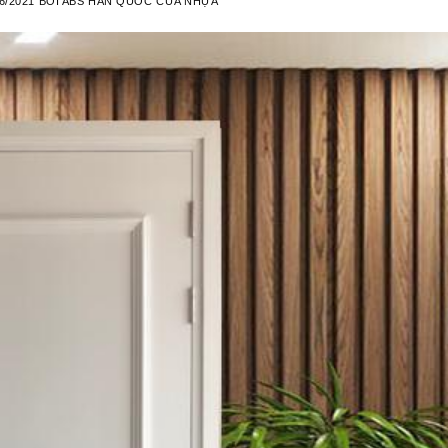
6/2021
BỞI
ABS HÀN QUỐC CỬA NHỰA