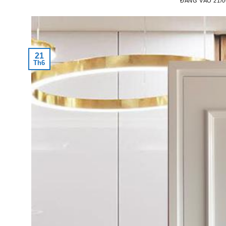
ĐĂNG VÀO
21/0
21
Th6