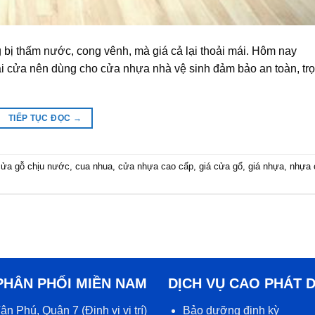
 bị thấm nước, cong vênh, mà giá cả lại thoải mái. Hôm nay
ại cửa nên dùng cho cửa nhựa nhà vệ sinh đảm bảo an toàn, tr
TIẾP TỤC ĐỌC
→
cửa gỗ chịu nước
,
cua nhua
,
cửa nhựa cao cấp
,
giá cửa gổ
,
giá nhựa
,
nhựa 
PHÂN PHỐI MIỀN NAM
DỊCH VỤ CAO PHÁT 
ân Phú, Quận 7 (
Định vị vị trí
)
Bảo dưỡng định kỳ