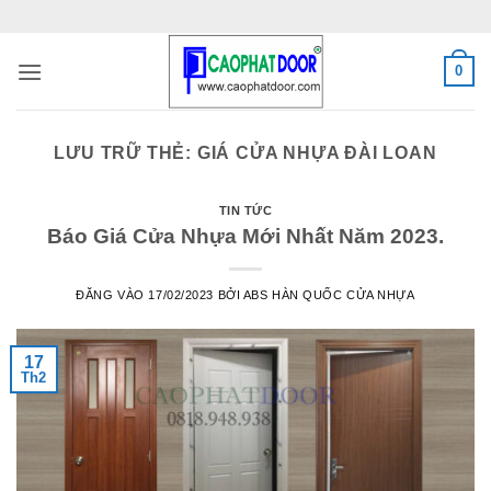
Bỏ
qua
nội
0
dung
LƯU TRỮ THẺ:
GIÁ CỬA NHỰA ĐÀI LOAN
TIN TỨC
Báo Giá Cửa Nhựa Mới Nhất Năm 2023.
ĐĂNG VÀO
17/02/2023
BỞI
ABS HÀN QUỐC CỬA NHỰA
17
Th2