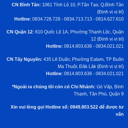
CN Bình Tân:
1061 Tỉnh Lộ 10, P.Tân Tạo, Q.Bình Tân
(
Định vị vị trí
)
Hotline:
0834.728.728 - 0834.713.713 - 0814.627.610
CN Quận 12:
610 Quốc Lộ 1A, Phường Thạnh Lộc, Quận
12 (
Định vị vị trí
)
Hotline:
0814.803.636 - 0834.021.021
CN Tây Nguyên:
435 Lê Duẩn, Phường Eatam, TP Buôn
Ma Thuột, Đăk Lăk (
Định vị vị trí
)
Hotline:
0814.803.636 - 0834.021.021
*Ngoài ra chúng tôi còn có Chi Nhánh:
Gò Vấp, Bình
Thạnh, Tân Phú, Quận 9
Xin vui lòng gọi Hotline số: 0949.803.522 để được tư
vấn