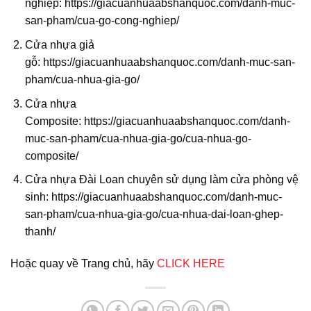
nghiệp:
https://giacuanhuaabshanquoc.com/danh-muc-
san-pham/cua-go-cong-nghiep/
Cửa nhựa giả
gỗ:
https://giacuanhuaabshanquoc.com/danh-muc-san-
pham/cua-nhua-gia-go/
Cửa nhựa
Composite:
https://giacuanhuaabshanquoc.com/danh-
muc-san-pham/cua-nhua-gia-go/cua-nhua-go-
composite/
Cửa nhựa Đài Loan chuyên sử dụng làm cửa phòng vệ
sinh:
https://giacuanhuaabshanquoc.com/danh-muc-
san-pham/cua-nhua-gia-go/cua-nhua-dai-loan-ghep-
thanh/
Hoặc quay về Trang chủ, hãy
CLICK HERE