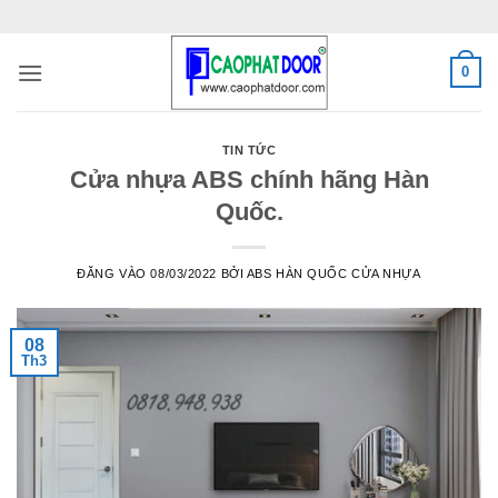
Bỏ
qua
nội
0
dung
TIN TỨC
Cửa nhựa ABS chính hãng Hàn
Quốc.
ĐĂNG VÀO
08/03/2022
BỞI
ABS HÀN QUỐC CỬA NHỰA
08
Th3