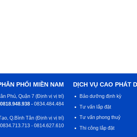
PHÂN PHỐI MIỀN NAM
DỊCH VỤ CAO PHÁT 
ân Phú, Quận 7 (
Định vị vị trí
)
Bảo dưỡng định kỳ
 0818.948.938 -
0834.484.484
Tư vấn lắp đặt
Tư vấn phong thuỷ
Tạo, Q.Bình Tân (
Định vị vị trí
)
 0834.713.713 - 0814.627.610
Thi công lắp đặt