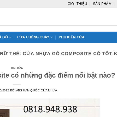
GIỚI THIỆU
SẢN PHẨM
Ả GỖ
CỬA CHỐNG CHÁY
PHỤ KIỆN CỬA
TRỮ THẺ:
CỬA NHỰA GỖ COMPOSITE CÓ TỐT 
TIN TỨC
te có những đặc điểm nổi bật nào?
5/2022
BỞI
ABS HÀN QUỐC CỬA NHỰA