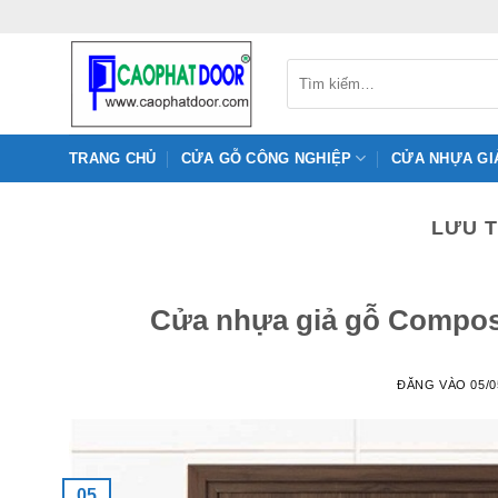
Bỏ
qua
nội
Tìm
kiếm:
dung
TRANG CHỦ
CỬA GỖ CÔNG NGHIỆP
CỬA NHỰA GI
LƯU 
Cửa nhựa giả gỗ Composi
ĐĂNG VÀO
05/0
05