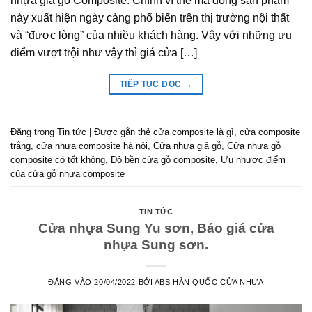
nhựa giả gỗ Composite. Chính vì thế mà dòng sản phẩm
này xuất hiện ngày càng phổ biến trên thị trường nội thất
và “được lòng” của nhiều khách hàng. Vậy với những ưu
điểm vượt trội như vậy thì giá cửa […]
TIẾP TỤC ĐỌC
→
Đăng trong
Tin tức
|
Được gắn thẻ
cửa composite là gì
,
cửa composite
trắng
,
cửa nhựa composite hà nội
,
Cửa nhựa giả gỗ
,
Cửa nhựa gỗ
composite có tốt không
,
Độ bền cửa gỗ composite
,
Ưu nhược điểm
của cửa gỗ nhựa composite
TIN TỨC
Cửa nhựa Sung Yu sơn, Báo giá cửa
nhựa Sung sơn.
ĐĂNG VÀO
20/04/2022
BỞI
ABS HÀN QUỐC CỬA NHỰA