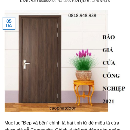
ĐĂNG VÀO
05/05/2022
BỞI
ABS HÀN QUỐC CỬA NHỰA
05
Th5
Mục lục “Đẹp và bền” chính là hai tính từ để miêu tả cửa