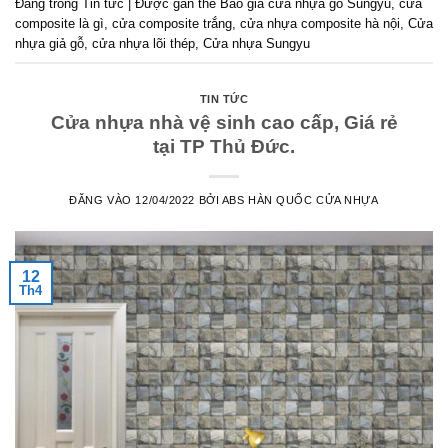
Đăng trong
Tin tức
|
Được gắn thẻ
Báo giá cửa nhựa gỗ Sungyu
,
cửa
composite là gì
,
cửa composite trắng
,
cửa nhựa composite hà nội
,
Cửa
nhựa giả gỗ
,
cửa nhựa lõi thép
,
Cửa nhựa Sungyu
TIN TỨC
Cửa nhựa nhà vệ sinh cao cấp, Giá rẻ
tại TP Thủ Đức.
ĐĂNG VÀO
12/04/2022
BỞI
ABS HÀN QUỐC CỬA NHỰA
12
Th4