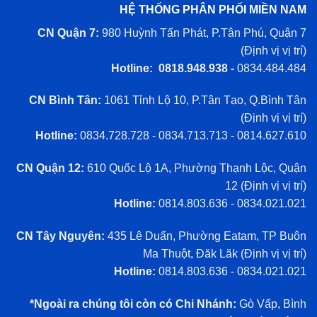
HỆ THỐNG PHÂN PHỐI MIỀN NAM
CN Quận 7:
980 Huỳnh Tấn Phát, P.Tân Phú, Quận 7
(
Định vị vị trí
)
Hotline: 0818.948.938 -
0834.484.484
CN Bình Tân:
1061 Tỉnh Lộ 10, P.Tân Tạo, Q.Bình Tân
(
Định vị vị trí
)
Hotline:
0834.728.728 - 0834.713.713 - 0814.627.610
CN Quận 12:
610 Quốc Lộ 1A, Phường Thạnh Lộc, Quận
12 (
Định vị vị trí
)
Hotline:
0814.803.636 - 0834.021.021
CN Tây Nguyên:
435 Lê Duẩn, Phường Eatam, TP Buôn
Ma Thuột, Đăk Lăk (
Định vị vị trí
)
Hotline:
0814.803.636 - 0834.021.021
*Ngoài ra chúng tôi còn có Chi Nhánh:
Gò Vấp, Bình