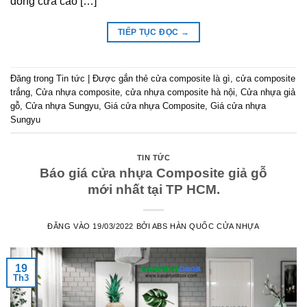
dòng cửa cao […]
TIẾP TỤC ĐỌC
→
Đăng trong
Tin tức
|
Được gắn thẻ
cửa composite là gì
,
cửa composite
trắng
,
Cửa nhựa composite
,
cửa nhựa composite hà nội
,
Cửa nhựa giả
gỗ
,
Cửa nhựa Sungyu
,
Giá cửa nhựa Composite
,
Giá cửa nhựa
Sungyu
TIN TỨC
Báo giá cửa nhựa Composite giả gỗ
mới nhất tại TP HCM.
ĐĂNG VÀO
19/03/2022
BỞI
ABS HÀN QUỐC CỬA NHỰA
19
Th3