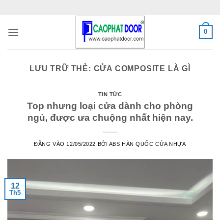
Bỏ
qua
nội
0
dung
LƯU TRỮ THẺ:
CỬA COMPOSITE LÀ GÌ
TIN TỨC
Top nhưng loại cửa dành cho phòng
ngủ, được ưa chuộng nhất hiện nay.
ĐĂNG VÀO
12/05/2022
BỞI
ABS HÀN QUỐC CỬA NHỰA
12
Th5