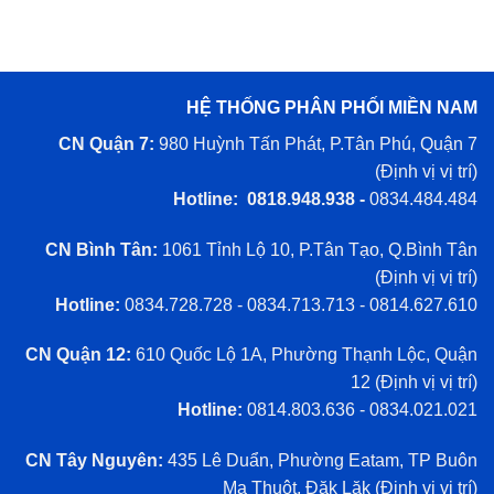
HỆ THỐNG PHÂN PHỐI MIỀN NAM
CN Quận 7:
980 Huỳnh Tấn Phát, P.Tân Phú, Quận 7
(
Định vị vị trí
)
Hotline: 0818.948.938 -
0834.484.484
CN Bình Tân:
1061 Tỉnh Lộ 10, P.Tân Tạo, Q.Bình Tân
(
Định vị vị trí
)
Hotline:
0834.728.728 - 0834.713.713 - 0814.627.610
CN Quận 12:
610 Quốc Lộ 1A, Phường Thạnh Lộc, Quận
12 (
Định vị vị trí
)
Hotline:
0814.803.636 - 0834.021.021
CN Tây Nguyên:
435 Lê Duẩn, Phường Eatam, TP Buôn
Ma Thuột, Đăk Lăk (
Định vị vị trí
)