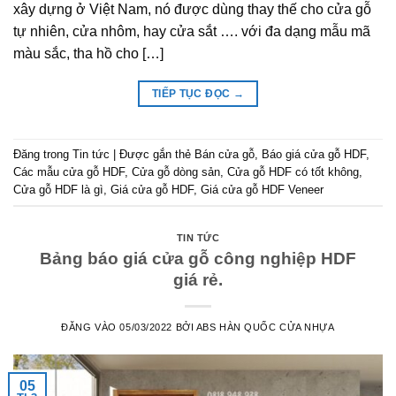
xây dựng ở Việt Nam, nó được dùng thay thế cho cửa gỗ
tự nhiên, cửa nhôm, hay cửa sắt …. với đa dạng mẫu mã
màu sắc, tha hồ cho […]
TIẾP TỤC ĐỌC
→
Đăng trong
Tin tức
|
Được gắn thẻ
Bán cửa gỗ
,
Báo giá cửa gỗ HDF
,
Các mẫu cửa gỗ HDF
,
Cửa gỗ dòng sản
,
Cửa gỗ HDF có tốt không
,
Cửa gỗ HDF là gì
,
Giá cửa gỗ HDF
,
Giá cửa gỗ HDF Veneer
TIN TỨC
Bảng báo giá cửa gỗ công nghiệp HDF
giá rẻ.
ĐĂNG VÀO
05/03/2022
BỞI
ABS HÀN QUỐC CỬA NHỰA
05