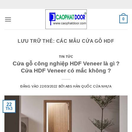
Bỏ
qua
nội
0
dung
LƯU TRỮ THẺ:
CÁC MẪU CỬA GỖ HDF
TIN TỨC
Cửa gỗ công nghiệp HDF Veneer là gì ?
Cửa HDF Veneer có mắc không ?
ĐĂNG VÀO
22/03/2022
BỞI
ABS HÀN QUỐC CỬA NHỰA
22
Th3