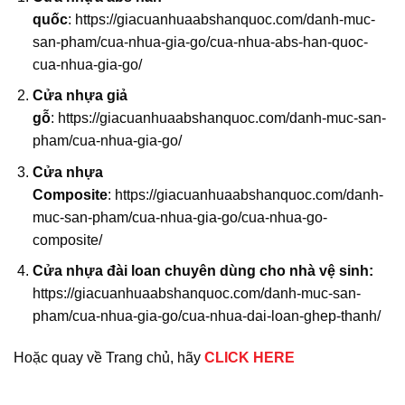
quốc
:
https://giacuanhuaabshanquoc.com/danh-muc-
san-pham/cua-nhua-gia-go/cua-nhua-abs-han-quoc-
cua-nhua-gia-go/
Cửa nhựa giả
gỗ
:
https://giacuanhuaabshanquoc.com/danh-muc-san-
pham/cua-nhua-gia-go/
Cửa nhựa
Composite
:
https://giacuanhuaabshanquoc.com/danh-
muc-san-pham/cua-nhua-gia-go/cua-nhua-go-
composite/
Cửa nhựa đài loan chuyên dùng cho nhà vệ sinh:
https://giacuanhuaabshanquoc.com/danh-muc-san-
pham/cua-nhua-gia-go/cua-nhua-dai-loan-ghep-thanh/
Hoặc quay về Trang chủ, hãy
CLICK HERE