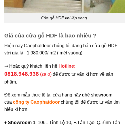
Cửa gỗ HDF khi lắp xong.
Giá của cửa gỗ HDF là bao nhiêu ?
Hiện nay Caophatdoor chúng tôi đang bán cửa gỗ HDF
với giá là : 1.980.000/ m2 ( mét vuông)
⇒ Hoặc quý khách liên hệ
Hotline:
0818.948.938
(zalo)
để được tư vấn kĩ hơn về sản
phẩm.
Để xem mẫu thực tế tại cửa hàng hãy ghé showroom
của
công ty Caophatdoor
chúng tôi để được tư vấn tìm
hiểu kĩ hơn.
♦
Showroom 1
: 1061 Tỉnh Lộ 10, P.Tân Tạo, Q.Bình Tân