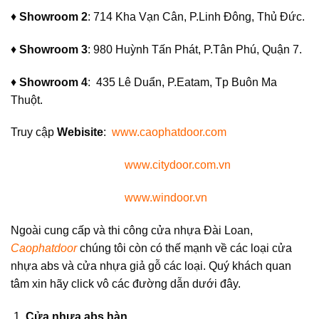
♦
Showroom 2
: 714 Kha Vạn Cân, P.Linh Đông, Thủ Đức.
♦
Showroom 3
: 980 Huỳnh Tấn Phát, P.Tân Phú, Quận 7.
♦
Showroom 4
: 435 Lê Duẩn, P.Eatam, Tp Buôn Ma
Thuột.
Truy cập
Webisite
:
www.caophatdoor.com
www.citydoor.com.vn
www.windoor.vn
Ngoài cung cấp và thi công cửa nhựa Đài Loan,
Caophatdoor
chúng tôi còn có thế mạnh về các loại cửa
nhựa abs và cửa nhựa giả gỗ các loại. Quý khách quan
tâm xin hãy click vô các đường dẫn dưới đây.
Cửa nhựa abs hàn