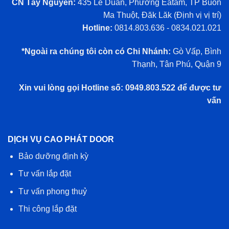
CN Tây Nguyên:
435 Lê Duẩn, Phường Eatam, TP Buôn
Ma Thuột, Đăk Lăk (
Định vị vị trí
)
Hotline:
0814.803.636 - 0834.021.021
*Ngoài ra chúng tôi còn có Chi Nhánh:
Gò Vấp, Bình
Thạnh, Tân Phú, Quận 9
Xin vui lòng gọi Hotline số: 0949.803.522 để được tư
vấn
DỊCH VỤ CAO PHÁT DOOR
Bảo dưỡng định kỳ
Tư vấn lắp đặt
Tư vấn phong thuỷ
Thi công lắp đặt