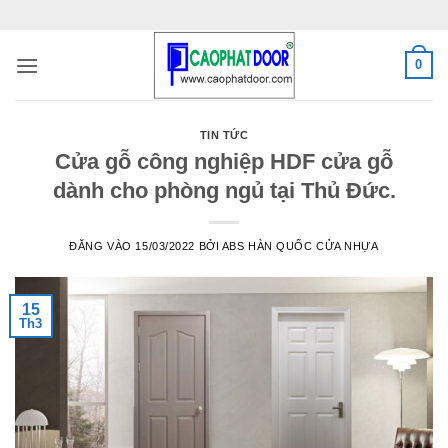
Bỏ
qua
nội
0
dung
TIN TỨC
Cửa gỗ công nghiệp HDF cửa gỗ
dành cho phòng ngủ tại Thủ Đức.
ĐĂNG VÀO
15/03/2022
BỞI
ABS HÀN QUỐC CỬA NHỰA
15
Th3