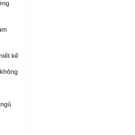
ưởng
làm
hiết kế
 không
 ngủ