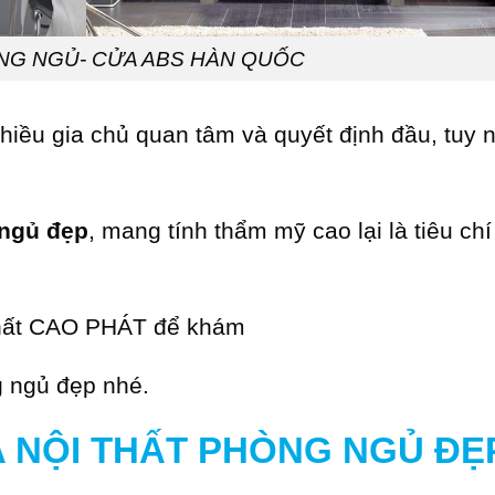
NG NGỦ- CỬA ABS HÀN QUỐC
iều gia chủ quan tâm và quyết định đầu, tuy 
 ngủ đẹp
, mang tính thẩm mỹ cao lại là tiêu ch
 thất CAO PHÁT để khám
g ngủ đẹp nhé.
A NỘI THẤT PHÒNG NGỦ ĐẸ