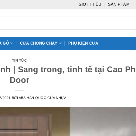
GIỚI THIỆU
SẢN PHẨM
Ả GỖ
CỬA CHỐNG CHÁY
PHỤ KIỆN CỬA
TIN TỨC
h | Sang trong, tinh tế tại Cao Ph
Door
8/2021
BỞI
ABS HÀN QUỐC CỬA NHỰA