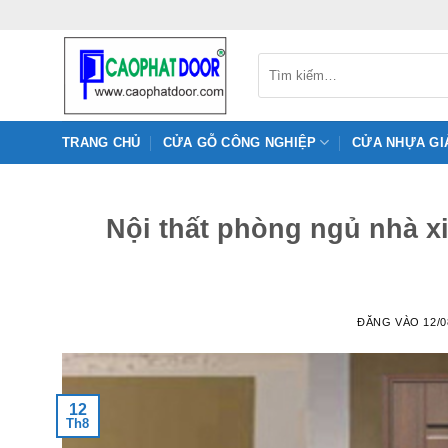
Bỏ
qua
nội
Tìm
kiếm:
dung
TRANG CHỦ
CỬA GỖ CÔNG NGHIỆP
CỬA NHỰA GI
Nội thất phòng ngủ nhà xin
ĐĂNG VÀO
12/0
12
Th8