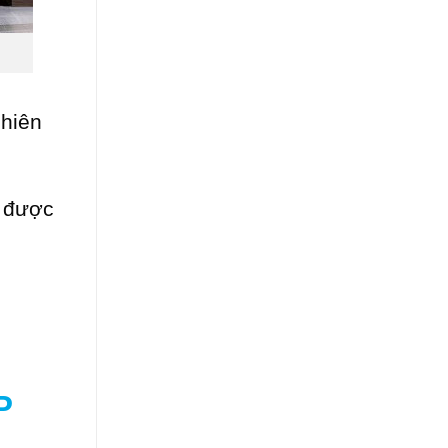
nhiên
í
được
P