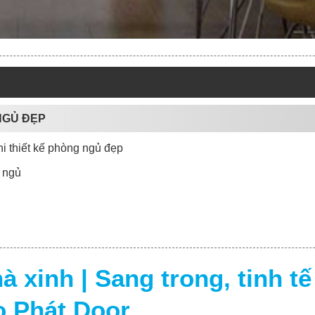
 NGỦ ĐẸP
khi thiết kế phòng ngủ đẹp
 ngủ
 xinh | Sang trong, tinh tế 
 Phát Door