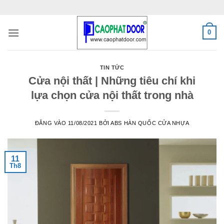
Bỏ
qua
nội
0
dung
TIN TỨC
Cửa nội thất | Những tiêu chí khi
lựa chọn cửa nội thất trong nhà
ĐĂNG VÀO
11/08/2021
BỞI
ABS HÀN QUỐC CỬA NHỰA
11
Th8