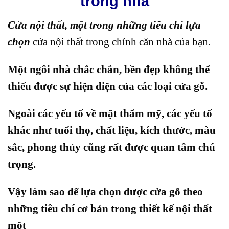
trong nhà
2.4.3. Cấu tạo:
Cửa nội thất, một trong những tiêu chí lựa
3. 3. Những lưu ý khi lựa chọn cửa nội thất gỗ
chọn
cửa nội thất trong chính căn nhà của bạn.
4. Phong thủy cửa nội thất gỗ trong thiết kế cửa
nhà
Một ngôi nhà chắc chắn, bền đẹp không thể
4.1. Kích thước cửa gỗ
thiếu được sự hiện diện của các loại cửa gỗ.
4.2. Cửa của các phòng không đối diện nhau
Ngoài các yếu tố về mặt thẩm mỹ, các yếu tố
4.3. Cửa lớn không đối nhau với cửa sổ
khác như tuổi thọ, chất liệu, kích thước, màu
4.4. HỆ THỐNG PHÂN PHỐI MIỀN NAM
sắc, phong thủy cũng rất được quan tâm chú
trọng.
Vậy làm sao để lựa chọn được cửa gỗ theo
những tiêu chí cơ bản trong thiết kế nội thất
một