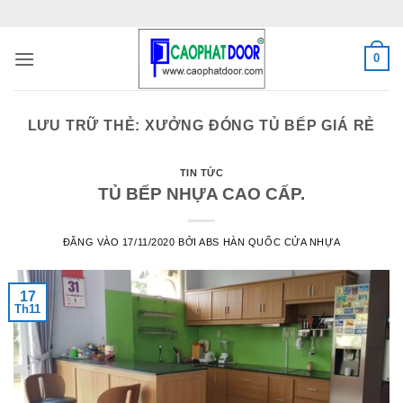
Bỏ
qua
nội
0
dung
LƯU TRỮ THẺ:
XƯỞNG ĐÓNG TỦ BẾP GIÁ RẺ
TIN TỨC
TỦ BẾP NHỰA CAO CẤP.
ĐĂNG VÀO
17/11/2020
BỞI
ABS HÀN QUỐC CỬA NHỰA
17
Th11