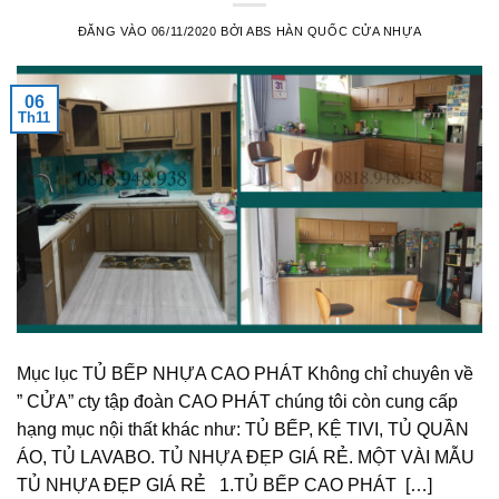
ĐĂNG VÀO
06/11/2020
BỞI
ABS HÀN QUỐC CỬA NHỰA
06
Th11
Mục lục TỦ BẾP NHỰA CAO PHÁT Không chỉ chuyên về
” CỬA” cty tập đoàn CAO PHÁT chúng tôi còn cung cấp
hạng mục nội thất khác như: TỦ BẾP, KỆ TIVI, TỦ QUẦN
ÁO, TỦ LAVABO. TỦ NHỰA ĐẸP GIÁ RẺ. MỘT VÀI MẪU
TỦ NHỰA ĐẸP GIÁ RẺ 1.TỦ BẾP CAO PHÁT […]