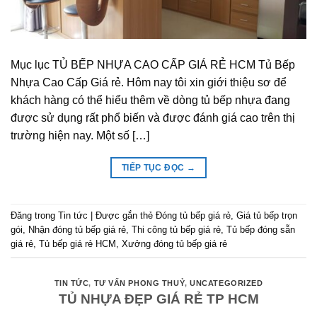
Mục lục TỦ BẾP NHỰA CAO CẤP GIÁ RẺ HCM Tủ Bếp
Nhựa Cao Cấp Giá rẻ. Hôm nay tôi xin giới thiệu sơ để
khách hàng có thể hiểu thêm về dòng tủ bếp nhựa đang
được sử dụng rất phổ biến và được đánh giá cao trên thị
trường hiện nay. Một số […]
TIẾP TỤC ĐỌC
→
Đăng trong
Tin tức
|
Được gắn thẻ
Đóng tủ bếp giá rẻ
,
Giá tủ bếp trọn
gói
,
Nhận đóng tủ bếp giá rẻ
,
Thi công tủ bếp giá rẻ
,
Tủ bếp đóng sẵn
giá rẻ
,
Tủ bếp giá rẻ HCM
,
Xưởng đóng tủ bếp giá rẻ
TIN TỨC
,
TƯ VẤN PHONG THUỶ
,
UNCATEGORIZED
TỦ NHỰA ĐẸP GIÁ RẺ TP HCM