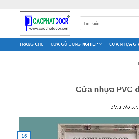
Bỏ
qua
nội
Tìm
kiếm:
dung
TRANG CHỦ
CỬA GỖ CÔNG NGHIỆP
CỬA NHỰA GI
Cửa nhựa PVC dà
ĐĂNG VÀO
16/0
16