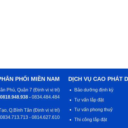
PHÂN PHỐI MIỀN NAM
DỊCH VỤ CAO PHÁT 
ân Phú, Quận 7 (
Định vị vị trí
)
Bảo dưỡng định kỳ
 0818.948.938 -
0834.484.484
Tư vấn lắp đặt
Tư vấn phong thuỷ
Tạo, Q.Bình Tân (
Định vị vị trí
)
 0834.713.713 - 0814.627.610
Thi công lắp đặt