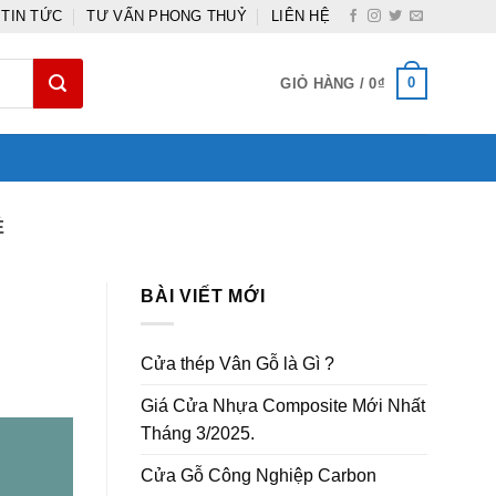
TIN TỨC
TƯ VẤN PHONG THUỶ
LIÊN HỆ
0
GIỎ HÀNG /
0
₫
Ẻ
BÀI VIẾT MỚI
Cửa thép Vân Gỗ là Gì ?
Giá Cửa Nhựa Composite Mới Nhất
Tháng 3/2025.
Cửa Gỗ Công Nghiệp Carbon