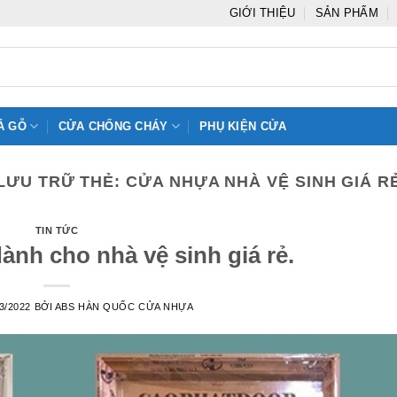
GIỚI THIỆU
SẢN PHẨM
Ả GỖ
CỬA CHỐNG CHÁY
PHỤ KIỆN CỬA
LƯU TRỮ THẺ:
CỬA NHỰA NHÀ VỆ SINH GIÁ R
TIN TỨC
nh cho nhà vệ sinh giá rẻ.
3/2022
BỞI
ABS HÀN QUỐC CỬA NHỰA