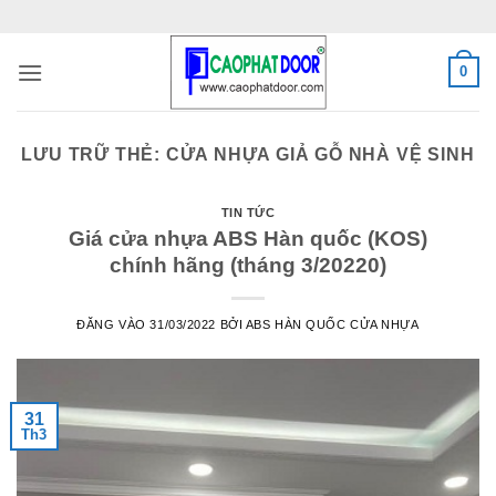
Bỏ
qua
nội
0
dung
LƯU TRỮ THẺ:
CỬA NHỰA GIẢ GỖ NHÀ VỆ SINH
TIN TỨC
Giá cửa nhựa ABS Hàn quốc (KOS)
chính hãng (tháng 3/20220)
ĐĂNG VÀO
31/03/2022
BỞI
ABS HÀN QUỐC CỬA NHỰA
31
Th3