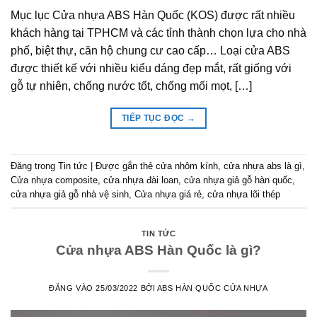
Mục lục Cửa nhựa ABS Hàn Quốc (KOS) được rất nhiều
khách hàng tại TPHCM và các tỉnh thành chọn lựa cho nhà
phố, biệt thự, căn hộ chung cư cao cấp… Loại cửa ABS
được thiết kế với nhiều kiểu dáng đẹp mắt, rất giống với
gỗ tự nhiên, chống nước tốt, chống mối mọt, […]
TIẾP TỤC ĐỌC
→
Đăng trong
Tin tức
|
Được gắn thẻ
cửa nhôm kính
,
cửa nhựa abs là gì
,
Cửa nhựa composite
,
cửa nhựa đài loan
,
cửa nhựa giả gỗ hàn quốc
,
cửa nhựa giả gỗ nhà vệ sinh
,
Cửa nhựa giá rẻ
,
cửa nhựa lõi thép
TIN TỨC
Cửa nhựa ABS Hàn Quốc là gì?
ĐĂNG VÀO
25/03/2022
BỞI
ABS HÀN QUỐC CỬA NHỰA