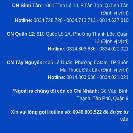
CN Bình Tân:
1061 Tỉnh Lộ 10, P.Tân Tạo, Q.Bình Tân
(
Định vị vị trí
)
Hotline:
0834.728.728 - 0834.713.713 - 0814.627.610
CN Quận 12:
610 Quốc Lộ 1A, Phường Thạnh Lộc, Quận
12 (
Định vị vị trí
)
Hotline:
0814.803.636 - 0834.021.021
CN Tây Nguyên:
435 Lê Duẩn, Phường Eatam, TP Buôn
Ma Thuột, Đăk Lăk (
Định vị vị trí
)
Hotline:
0814.803.636 - 0834.021.021
*Ngoài ra chúng tôi còn có Chi Nhánh:
Gò Vấp, Bình
Thạnh, Tân Phú, Quận 9
Xin vui lòng gọi Hotline số: 0949.803.522 để được tư
vấn