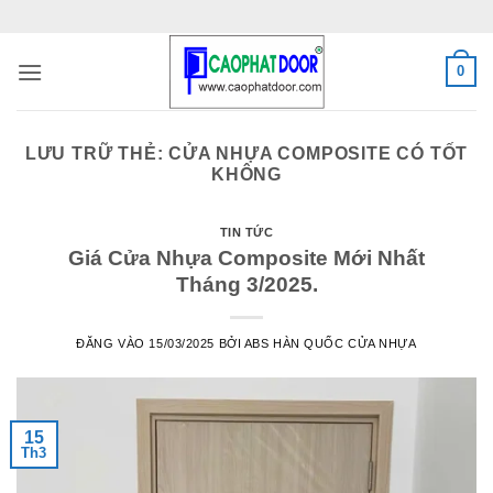
Bỏ
qua
nội
0
dung
LƯU TRỮ THẺ:
CỬA NHỰA COMPOSITE CÓ TỐT
KHÔNG
TIN TỨC
Giá Cửa Nhựa Composite Mới Nhất
Tháng 3/2025.
ĐĂNG VÀO
15/03/2025
BỞI
ABS HÀN QUỐC CỬA NHỰA
15
Th3