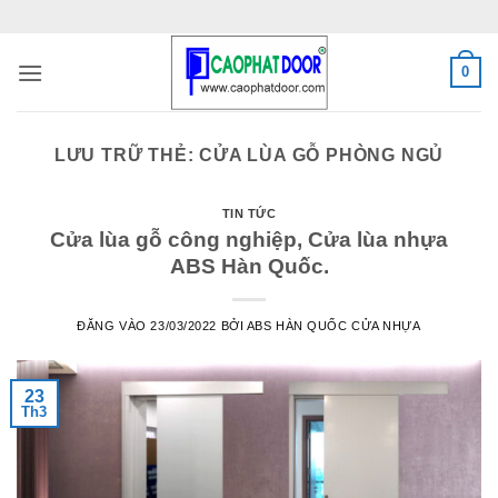
Bỏ
qua
nội
0
dung
LƯU TRỮ THẺ:
CỬA LÙA GỖ PHÒNG NGỦ
TIN TỨC
Cửa lùa gỗ công nghiệp, Cửa lùa nhựa
ABS Hàn Quốc.
ĐĂNG VÀO
23/03/2022
BỞI
ABS HÀN QUỐC CỬA NHỰA
23
Th3