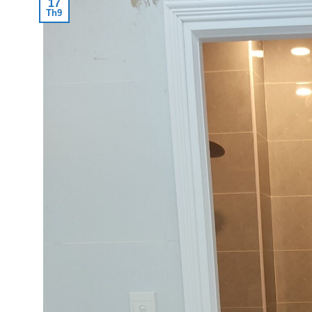
17
Th9