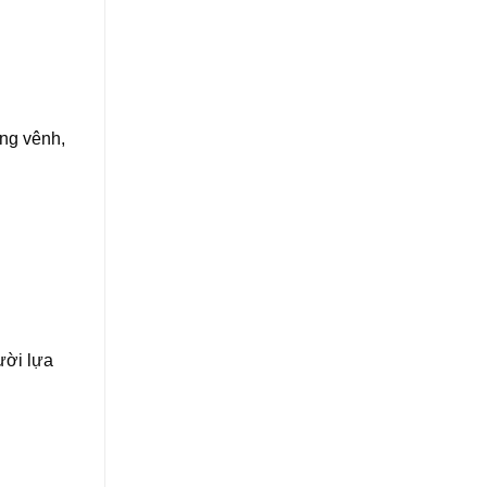
ong vênh,
ười lựa