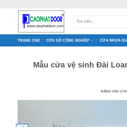
Bỏ
qua
nội
Tìm
kiếm:
dung
TRANG CHỦ
CỬA GỖ CÔNG NGHIỆP
CỬA NHỰA GI
Mẫu cửa vệ sinh Đài Loan
ĐĂNG VÀO
17/0