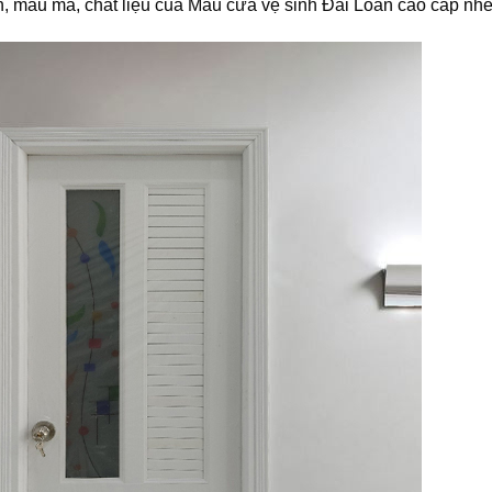
ính, mẫu mã, chất liệu của Mẫu cửa vệ sinh Đài Loan cao cấp nh