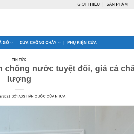
GIỚI THIỆU
SẢN PHẨM
Ả GỖ
CỬA CHỐNG CHÁY
PHỤ KIỆN CỬA
TIN TỨC
 chống nước tuyệt đối, giá cả chấ
lượng
9/2021
BỞI
ABS HÀN QUỐC CỬA NHỰA