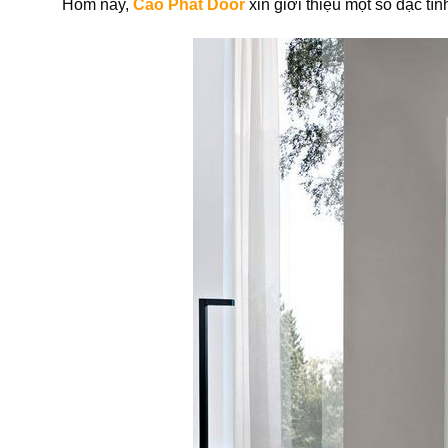
Hôm nay,
Cao Phát Door
xin giới thiệu một số đặc t