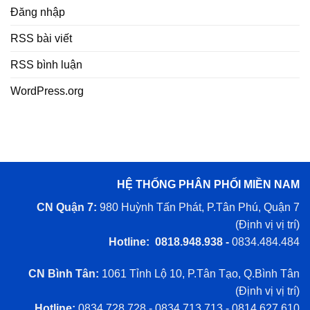
Đăng nhập
RSS bài viết
RSS bình luận
WordPress.org
HỆ THỐNG PHÂN PHỐI MIỀN NAM
CN Quận 7:
980 Huỳnh Tấn Phát, P.Tân Phú, Quận 7
(
Định vị vị trí
)
Hotline: 0818.948.938 -
0834.484.484
CN Bình Tân:
1061 Tỉnh Lộ 10, P.Tân Tạo, Q.Bình Tân
(
Định vị vị trí
)
Hotline:
0834.728.728 - 0834.713.713 - 0814.627.610