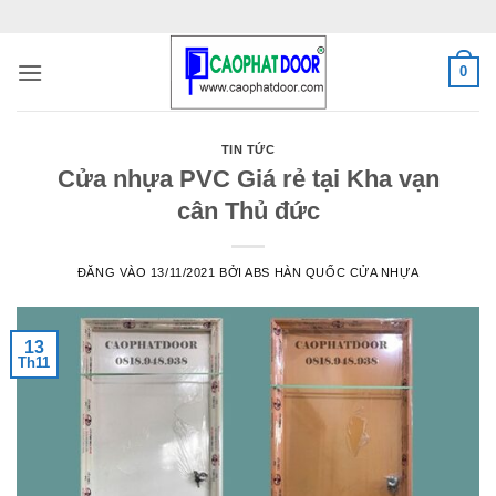
Bỏ
qua
nội
0
dung
TIN TỨC
Cửa nhựa PVC Giá rẻ tại Kha vạn
cân Thủ đức
ĐĂNG VÀO
13/11/2021
BỞI
ABS HÀN QUỐC CỬA NHỰA
13
Th11