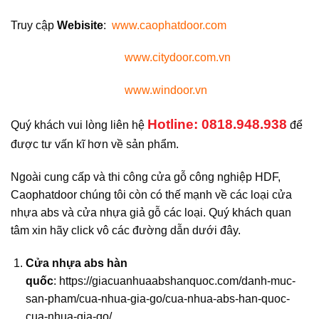
Truy cập
Webisite
:
www.caophatdoor.com
www.citydoor.com.vn
www.windoor.vn
Hotline: 0818.948.938
Quý khách vui lòng liên hệ
để
được tư vấn kĩ hơn về sản phẩm.
Ngoài cung cấp và thi công cửa gỗ công nghiệp HDF,
Caophatdoor chúng tôi còn có thế mạnh về các loại cửa
nhựa abs và cửa nhựa giả gỗ các loại. Quý khách quan
tâm xin hãy click vô các đường dẫn dưới đây.
Cửa nhựa abs hàn
quốc
:
https://giacuanhuaabshanquoc.com/danh-muc-
san-pham/cua-nhua-gia-go/cua-nhua-abs-han-quoc-
cua-nhua-gia-go/