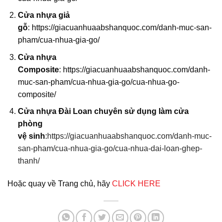
Cửa nhựa giả
gỗ
:
https://giacuanhuaabshanquoc.com/danh-muc-san-
pham/cua-nhua-gia-go/
Cửa nhựa
Composite
:
https://giacuanhuaabshanquoc.com/danh-
muc-san-pham/cua-nhua-gia-go/cua-nhua-go-
composite/
Cửa nhựa Đài Loan chuyên sử dụng làm cửa
phòng
vệ sinh
:
https://giacuanhuaabshanquoc.com/danh-muc-
san-pham/cua-nhua-gia-go/cua-nhua-dai-loan-ghep-
thanh
/
Hoặc quay về Trang chủ, hãy
CLICK HERE