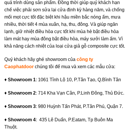
quá trình dùng sản phẩm. Đồng thời giúp quý khách hạn
chế việc phải sơn sửa lại cửa định kỳ hàng năm, và chống
mối mọt cực tốt đặc biệt khi hậu miền bắc nóng ẩm, mưa
nhiều, thời tiết 4 mùa xuân, hạ, thu, đông. Và giúp ngăn
lạnh, giữ nhiệt điều hòa cực tốt khi mùa hè bật điều hòa
làm mát hay mùa đông bật điều hòa, máy sưởi làm ấm. Vì
khả năng cách nhiệt của loại cửa giả gỗ composite cực tốt.
Quý khách hãy ghé showroom của
công ty
Caophatdoor
chúng tôi để mua và xem các mẫu cửa:
♦
Showroom 1
: 1061 Tỉnh Lộ 10, P.Tân Tạo, Q.Bình Tân
♦
Showroom 2
: 714 Kha Vạn Cân, P.Linh Đông, Thủ Đức.
♦
Showroom 3
: 980 Huỳnh Tấn Phát, P.Tân Phú, Quận 7.
♦
Showroom 4
: 435 Lê Duẩn, P.Eatam, Tp Buôn Ma
Thuột.