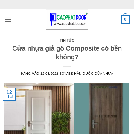
Bỏ
qua
nội
0
dung
TIN TỨC
Cửa nhựa giả gỗ Composite có bền
không?
ĐĂNG VÀO
12/03/2022
BỞI
ABS HÀN QUỐC CỬA NHỰA
12
Th3