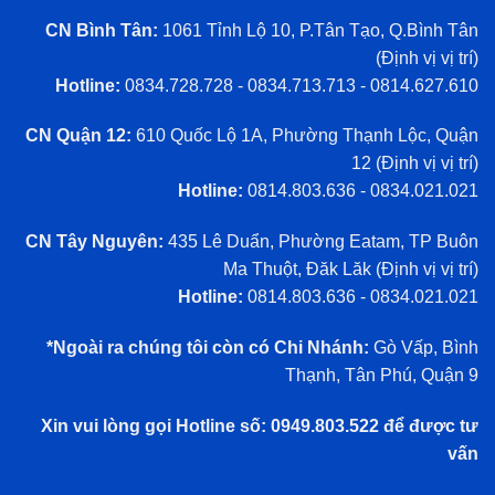
CN Bình Tân:
1061 Tỉnh Lộ 10, P.Tân Tạo, Q.Bình Tân
(
Định vị vị trí
)
Hotline:
0834.728.728 - 0834.713.713 - 0814.627.610
CN Quận 12:
610 Quốc Lộ 1A, Phường Thạnh Lộc, Quận
12 (
Định vị vị trí
)
Hotline:
0814.803.636 - 0834.021.021
CN Tây Nguyên:
435 Lê Duẩn, Phường Eatam, TP Buôn
Ma Thuột, Đăk Lăk (
Định vị vị trí
)
Hotline:
0814.803.636 - 0834.021.021
*Ngoài ra chúng tôi còn có Chi Nhánh:
Gò Vấp, Bình
Thạnh, Tân Phú, Quận 9
Xin vui lòng gọi Hotline số: 0949.803.522 để được tư
vấn