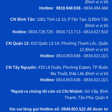
(
Định vị vị trí
)
Hotline: 0818.948.938 -
0834.484.484
CN Bình Tân:
1061 Tỉnh Lộ 10, P.Tân Tạo, Q.Bình Tân
(
Định vị vị trí
)
Hotline:
0834.728.728 - 0834.713.713 - 0814.627.610
CN Quận 12:
610 Quốc Lộ 1A, Phường Thạnh Lộc, Quận
12 (
Định vị vị trí
)
Hotline:
0814.803.636 - 0834.021.021
CN Tây Nguyên:
435 Lê Duẩn, Phường Eatam, TP Buôn
Ma Thuột, Đăk Lăk (
Định vị vị trí
)
Hotline:
0814.803.636 - 0834.021.021
*Ngoài ra chúng tôi còn có Chi Nhánh:
Gò Vấp, Bình
Thạnh, Tân Phú, Quận 9
Xin vui lòng gọi Hotline số: 0949.803.522 để được tư