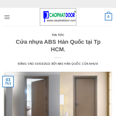
Bỏ
qua
nội
0
dung
TIN TỨC
Cửa nhựa ABS Hàn Quốc tại Tp
HCM.
ĐĂNG VÀO
03/03/2022
BỞI
ABS HÀN QUỐC CỬA NHỰA
03
Th3