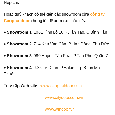
Nẹp chỉ.
Hoặc quý khách có thể đến các
showroom cửa
công ty
Caophatdoor
chúng tôi để xem các mẫu cửa:
♦
Showroom 1
: 1061 Tỉnh Lộ 10, P.Tân Tạo, Q.Bình Tân
♦
Showroom 2
: 714 Kha Vạn Cân, P.Linh Đông, Thủ Đức.
♦
Showroom 3
: 980 Huỳnh Tấn Phát, P.Tân Phú, Quận 7.
♦
Showroom 4
: 435 Lê Duẩn, P.Eatam, Tp Buôn Ma
Thuột.
Truy cập
Webisite
:
www.caophatdoor.com
www.citydoor.com.vn
www.windoor.vn