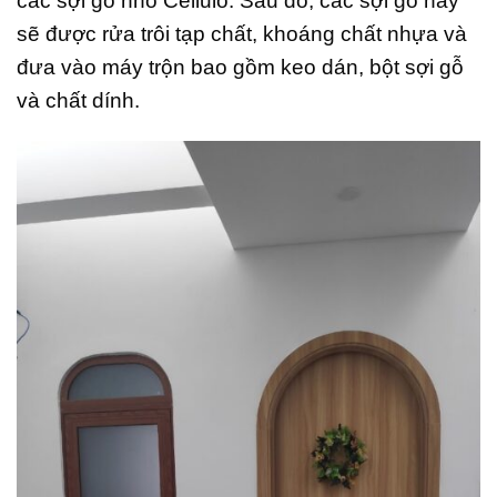
các sợi gỗ nhỏ Cellulo. Sau đó, các sợi gỗ này
sẽ được rửa trôi tạp chất, khoáng chất nhựa và
đưa vào máy trộn bao gồm keo dán, bột sợi gỗ
và chất dính.