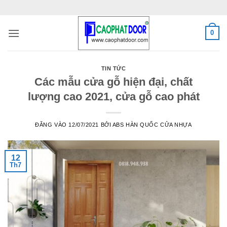
Bỏ
qua
nội
0
dung
TIN TỨC
Các mẫu cửa gỗ hiện đại, chất
lượng cao 2021, cửa gỗ cao phát
ĐĂNG VÀO
12/07/2021
BỞI
ABS HÀN QUỐC CỬA NHỰA
12
Th7