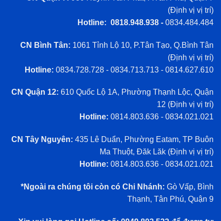
(
Định vị vị trí
)
Hotline: 0818.948.938 -
0834.484.484
CN Bình Tân:
1061 Tỉnh Lộ 10, P.Tân Tạo, Q.Bình Tân
(
Định vị vị trí
)
Hotline:
0834.728.728 - 0834.713.713 - 0814.627.610
CN Quận 12:
610 Quốc Lộ 1A, Phường Thạnh Lộc, Quận
12 (
Định vị vị trí
)
Hotline:
0814.803.636 - 0834.021.021
CN Tây Nguyên:
435 Lê Duẩn, Phường Eatam, TP Buôn
Ma Thuột, Đăk Lăk (
Định vị vị trí
)
Hotline:
0814.803.636 - 0834.021.021
*Ngoài ra chúng tôi còn có Chi Nhánh:
Gò Vấp, Bình
Thạnh, Tân Phú, Quận 9