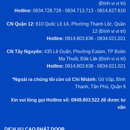
(
Định vị vị trí
)
Hotline:
0834.728.728 - 0834.713.713 - 0814.627.610
CN Quận 12:
610 Quốc Lộ 1A, Phường Thạnh Lộc, Quận
12 (
Định vị vị trí
)
Hotline:
0814.803.636 - 0834.021.021
CN Tây Nguyên:
435 Lê Duẩn, Phường Eatam, TP Buôn
Ma Thuột, Đăk Lăk (
Định vị vị trí
)
Hotline:
0814.803.636 - 0834.021.021
*Ngoài ra chúng tôi còn có Chi Nhánh:
Gò Vấp, Bình
Thạnh, Tân Phú, Quận 9
Xin vui lòng gọi Hotline số: 0949.803.522 để được tư
vấn
DỊCH VỤ CAO PHÁT DOOR