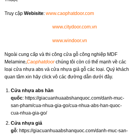
Truy cập
Webisite
:
www.caophatdoor.com
www.citydoor.com.vn
www.windoor.vn
Ngoài cung cấp và thi công cửa gỗ công nghiệp MDF
Melamine,
Caophatdoor
chúng tôi còn có thế mạnh về các
loại cửa nhựa abs và cửa nhựa giả gỗ các loại. Quý khách
quan tâm xin hãy click vô các đường dẫn dưới đây.
Cửa nhựa abs hàn
quốc
:
https://giacuanhuaabshanquoc.com/danh-muc-
san-pham/cua-nhua-gia-go/cua-nhua-abs-han-quoc-
cua-nhua-gia-go/
Cửa nhựa giả
gỗ
:
https://giacuanhuaabshanquoc.com/danh-muc-san-