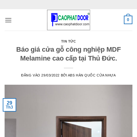
Bỏ
qua
nội
0
dung
TIN TỨC
Báo giá cửa gỗ công nghiệp MDF
Melamine cao cấp tại Thủ Đức.
ĐĂNG VÀO
29/03/2022
BỞI
ABS HÀN QUỐC CỬA NHỰA
29
Th3