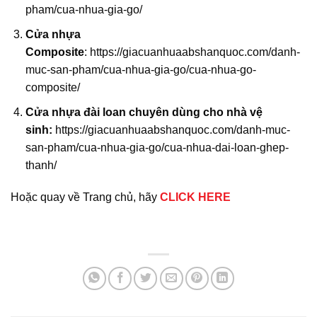
pham/cua-nhua-gia-go/
Cửa nhựa
Composite
:
https://giacuanhuaabshanquoc.com/danh-
muc-san-pham/cua-nhua-gia-go/cua-nhua-go-
composite/
Cửa nhựa đài loan chuyên dùng cho nhà vệ
sinh:
https://giacuanhuaabshanquoc.com/danh-muc-
san-pham/cua-nhua-gia-go/cua-nhua-dai-loan-ghep-
thanh/
Hoặc quay về Trang chủ, hãy
CLICK HERE