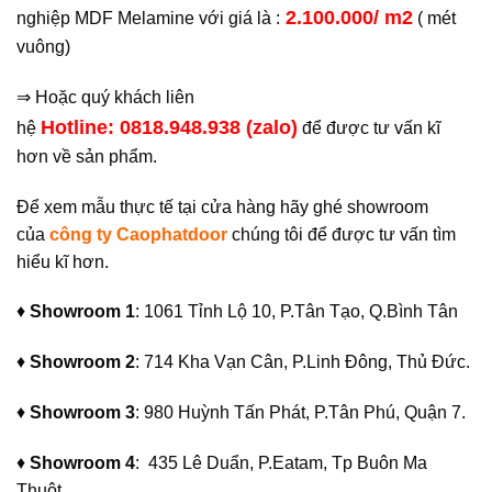
2.100.000/ m2
nghiệp MDF Melamine với giá là :
( mét
vuông)
⇒ Hoặc quý khách liên
Hotline: 0818.948.938
(zalo)
hệ
để được tư vấn kĩ
hơn về sản phẩm.
Để xem mẫu thực tế tại cửa hàng hãy ghé showroom
của
công ty Caophatdoo
r
chúng tôi để được tư vấn tìm
hiểu kĩ hơn.
♦
Showroom 1
: 1061 Tỉnh Lộ 10, P.Tân Tạo, Q.Bình Tân
♦
Showroom 2
: 714 Kha Vạn Cân, P.Linh Đông, Thủ Đức.
♦
Showroom 3
: 980 Huỳnh Tấn Phát, P.Tân Phú, Quận 7.
♦
Showroom 4
: 435 Lê Duẩn, P.Eatam, Tp Buôn Ma
Thuột.