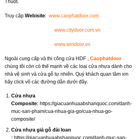
Thuột.
Truy cập
Webisite
:
www.caophatdoor.com
www.citydoor.com.vn
www.windoor.vn
Ngoài cung cấp và thi công cửa HDF ,
Caophatdoor
chúng tôi còn có thế mạnh về các loại cửa nhựa dành cho
nhà vệ sinh và cửa gỗ tự nhiên. Quý khách quan tâm xin
hãy click vô các đường dẫn dưới đây.
Cửa nhựa
Composite:
https://giacuanhuaabshanquoc.com/danh-
muc-san-pham/cua-nhua-gia-go/cua-nhua-go-
composite/
Cửa nhựa giả gỗ đài loan
:
https://giacuanhuaabshanquoc.com/danh-muc-san-