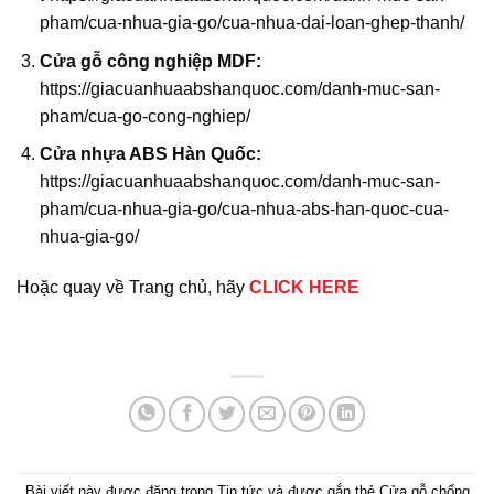
pham/cua-nhua-gia-go/cua-nhua-dai-loan-ghep-thanh/
Cửa gỗ công nghiệp MDF
:
https://giacuanhuaabshanquoc.com/danh-muc-san-
pham/cua-go-cong-nghiep/
Cửa nhựa ABS Hàn Quốc:
https://giacuanhuaabshanquoc.com/danh-muc-san-
pham/cua-nhua-gia-go/cua-nhua-abs-han-quoc-cua-
nhua-gia-go/
Hoặc quay về Trang chủ, hãy
CLICK HERE
Bài viết này được đăng trong
Tin tức
và được gắn thẻ
Cửa gỗ chống