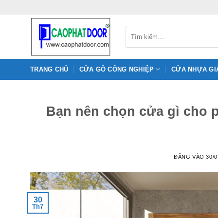
Bỏ
qua
nội
Tìm
kiếm:
dung
TRANG CHỦ
CỬA GỖ CÔNG NGHIỆP
CỬA NHỰA GI
Bạn nên chọn cửa gì cho 
ĐĂNG VÀO
30/0
30
Th7