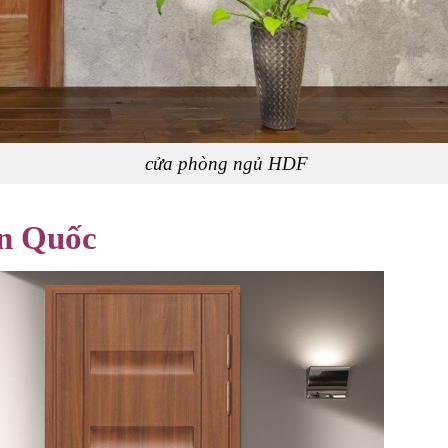
òng ngủ HDF
àn Quốc