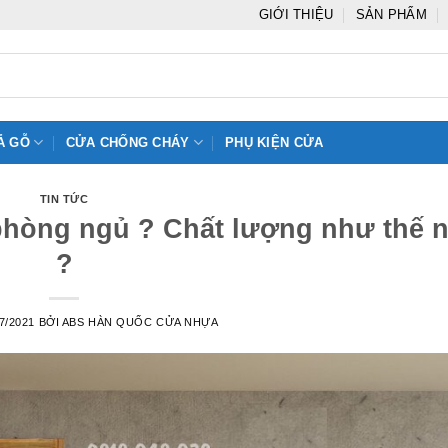
GIỚI THIỆU
SẢN PHẨM
Ả GỖ
CỬA CHỐNG CHÁY
PHỤ KIỆN CỬA
TIN TỨC
phòng ngủ ? Chất lượng như thế 
?
7/2021
BỞI
ABS HÀN QUỐC CỬA NHỰA