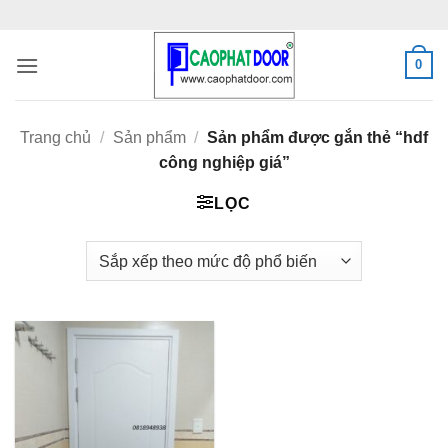
Bỏ
qua
nội
0
dung
Trang chủ
/
Sản phẩm
/
Sản phẩm được gắn thẻ “hdf
công nghiệp giá”
LỌC