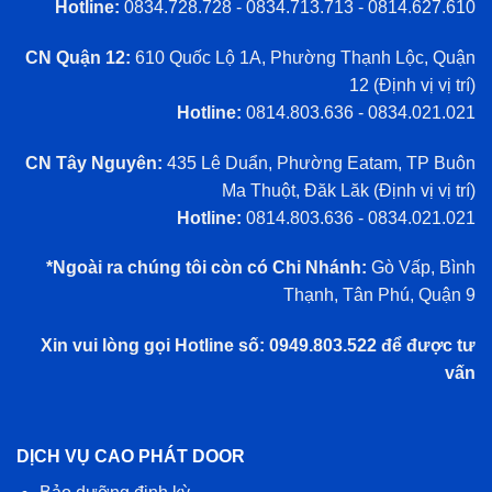
Hotline:
0834.728.728 - 0834.713.713 - 0814.627.610
CN Quận 12:
610 Quốc Lộ 1A, Phường Thạnh Lộc, Quận
12 (
Định vị vị trí
)
Hotline:
0814.803.636 - 0834.021.021
CN Tây Nguyên:
435 Lê Duẩn, Phường Eatam, TP Buôn
Ma Thuột, Đăk Lăk (
Định vị vị trí
)
Hotline:
0814.803.636 - 0834.021.021
*Ngoài ra chúng tôi còn có Chi Nhánh:
Gò Vấp, Bình
Thạnh, Tân Phú, Quận 9
Xin vui lòng gọi Hotline số: 0949.803.522 để được tư
vấn
DỊCH VỤ CAO PHÁT DOOR