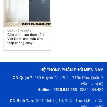
CỬA CHỐNG CHÁY
Cửa thép, cửa thép số 1
Việt Nam, các mẫu cửa
thép chống cháy
HỆ THỐNG PHÂN PHỐI MIỀN NAM
CN Quận 7:
980 Huỳnh Tấn Phát, P.Tân Phú, Quận 7
(
Định vị vị trí
)
Hotline: 0818.948.938 -
0834.484.484
CN Bình Tân:
1061 Tỉnh Lộ 10, P.Tân Tạo, Q.Bình Tân
(
Định vị vị trí
)