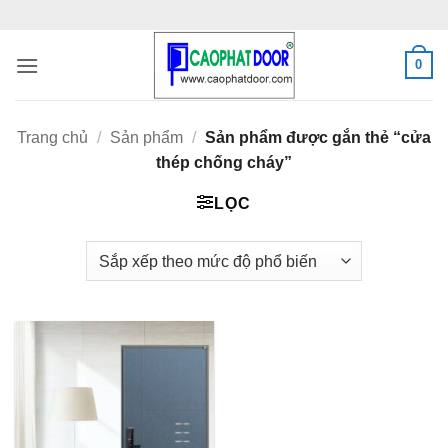
Bỏ
qua
nội
0
dung
Trang chủ
/
Sản phẩm
/
Sản phẩm được gắn thẻ “cửa
thép chống cháy”
LỌC