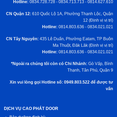
Hotline:
0834.728.728 - 0834.713.713 - 0814.627.610
CN Quận 12:
610 Quốc Lộ 1A, Phường Thạnh Lộc, Quận
12 (
Định vị vị trí
)
Hotline:
0814.803.636 - 0834.021.021
CN Tây Nguyên:
435 Lê Duẩn, Phường Eatam, TP Buôn
Ma Thuột, Đăk Lăk (
Định vị vị trí
)
Hotline:
0814.803.636 - 0834.021.021
*Ngoài ra chúng tôi còn có Chi Nhánh:
Gò Vấp, Bình
Thạnh, Tân Phú, Quận 9
Xin vui lòng gọi Hotline số: 0949.803.522 để được tư
vấn
DỊCH VỤ CAO PHÁT DOOR