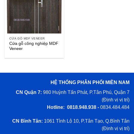
CỬA GỖ MDF VENEER
Cửa gỗ công nghiệp MDF
Veneer
HỆ THỐNG PHÂN PHỐI MIỀN NAM
CN Quận 7:
980 Huỳnh Tấn Phát, P.Tân Phú, Quận 7
(
Định vị vị trí
)
Hotline: 0818.948.938 -
0834.484.484
CN Bình Tân:
1061 Tỉnh Lộ 10, P.Tân Tạo, Q.Bình Tân
(
Định vị vị trí
)