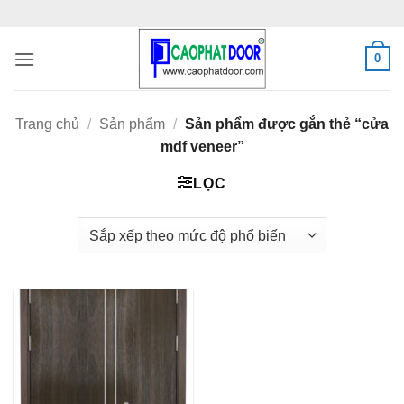
Bỏ
qua
nội
0
dung
Trang chủ
/
Sản phẩm
/
Sản phẩm được gắn thẻ “cửa
mdf veneer”
LỌC