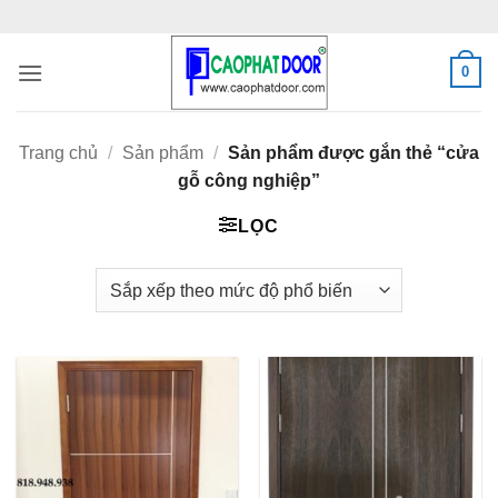
Bỏ
qua
nội
0
dung
Trang chủ
/
Sản phẩm
/
Sản phẩm được gắn thẻ “cửa
gỗ công nghiệp”
LỌC