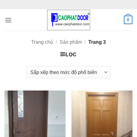
Bỏ
qua
nội
0
dung
Trang chủ
/
Sản phẩm
/
Trang 3
LỌC