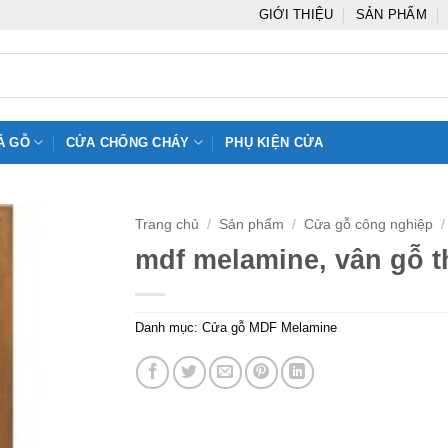
GIỚI THIỆU
SẢN PHẨM
Ả GỖ
CỬA CHỐNG CHÁY
PHỤ KIỆN CỬA
Trang chủ
/
Sản phẩm
/
Cửa gỗ công nghiệp
/
mdf melamine, vân gỗ t
Danh mục:
Cửa gỗ MDF Melamine