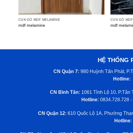
CỬA GỖ MDF MELAMINE
CỬA GỖ MDF
mdf melamine
mdf melami
HỆ THỐNG 
CN Quận 7:
980 Huỳnh Tấn Phát, P.T
Hotline:
CN Bình Tân:
1061 Tỉnh Lộ 10, P.Tân 
Hotline:
0834.728.728 -
CN Quận 12:
610 Quốc Lộ 1A, Phường Thạn
Hotline: