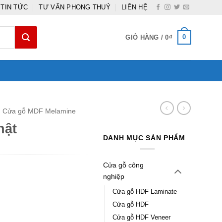
TIN TỨC
TƯ VẤN PHONG THUỶ
LIÊN HỆ
0
GIỎ HÀNG /
0
₫
Cửa gỗ MDF Melamine
hật
DANH MỤC SẢN PHẨM
Cửa gỗ công
nghiệp
Cửa gỗ HDF Laminate
Cửa gỗ HDF
Cửa gỗ HDF Veneer