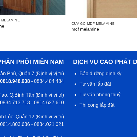
 MELAMINE
CỬA GỖ MDF MELAMINE
ne
mdf melamine
PHÂN PHỐI MIỀN NAM
DỊCH VỤ CAO PHÁT 
ân Phú, Quận 7 (
Định vị vị trí
)
Bảo dưỡng định kỳ
 0818.948.938 -
0834.484.484
Tư vấn lắp đặt
Tư vấn phong thuỷ
Tạo, Q.Bình Tân (
Định vị vị trí
)
 0834.713.713 - 0814.627.610
Thi công lắp đặt
h Lộc, Quận 12 (
Định vị vị trí
)
0814.803.636 - 0834.021.021