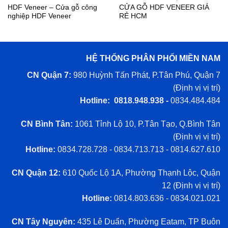
HDF Veneer – Cửa gỗ công
CỬA GỖ HDF VENEER GIÁ
nghiệp HDF Veneer
RẺ HCM
HỆ THỐNG PHÂN PHỐI MIỀN NAM
CN Quận 7:
980 Huỳnh Tấn Phát, P.Tân Phú, Quận 7
(
Định vị vị trí
)
Hotline: 0818.948.938 -
0834.484.484
CN Bình Tân:
1061 Tỉnh Lộ 10, P.Tân Tạo, Q.Bình Tân
(
Định vị vị trí
)
Hotline:
0834.728.728 - 0834.713.713 - 0814.627.610
CN Quận 12:
610 Quốc Lộ 1A, Phường Thạnh Lộc, Quận
12 (
Định vị vị trí
)
Hotline:
0814.803.636 - 0834.021.021
CN Tây Nguyên:
435 Lê Duẩn, Phường Eatam, TP Buôn